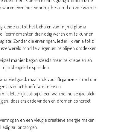
 geleden toen ik besefte dat ik graag administratief
en waren even niet voor mij bestemd en zo kwam ik
groeide uit tot het behalen van mijn diploma
vol leermomenten die nodig waren om te kunnen
 sta. Zonder die ervaringen, letterlijk van a tot z,
deze wereld rond te vliegen en te blijven ontdekken.
ijze) manier begon steeds meer te kriebelen en
 mijn vleugels te spreiden.
l voor vastgoed, maar ook voor
Organize -
structuur
gen als in het hoofd van mensen.
m ik letterlijk tot bij u: een warme, huiselijke plek
ijgen, dossiers orde vinden en dromen concreet
vermogen en een vleugje creatieve energie maken
lledig zal ontzorgen.