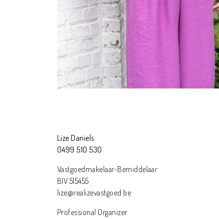
Lize Daniels
0499 510 530
Vastgoedmakelaar-Bemiddelaar
BIV 515455
lize@realizevastgoed.be
Professional Organizer