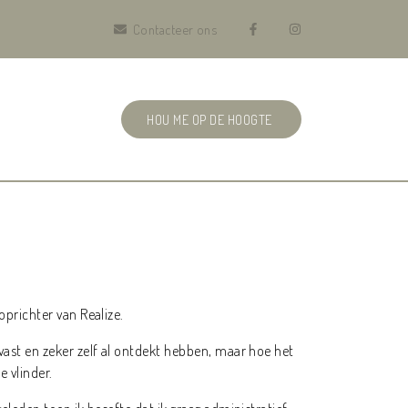
Contacteer ons
HOU ME OP DE HOOGTE
 oprichter van Realize.
 vast en zeker zelf al ontdekt hebben, maar hoe het
e vlinder.