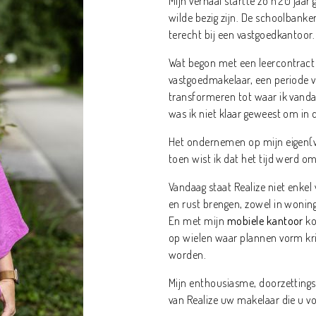
Mijn verhaal startte zo'n 20 jaar
wilde bezig zijn. De schoolbank
terecht bij een vastgoedkantoor.
Wat begon met een leercontract 
vastgoedmakelaar, een periode 
transformeren tot waar ik vandaag
was ik niet klaar geweest om in 
Het ondernemen op mijn eigen(w
toen wist ik dat het tijd werd om
Vandaag staat Realize niet enke
en rust brengen, zowel in wonin
En met mijn
mobiele kantoor
ko
op wielen waar plannen vorm kr
worden.
Mijn enthousiasme, doorzettings
van Realize uw makelaar die u vo